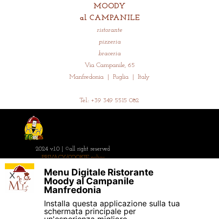
MOODY
al CAMPANILE
ristorante
pizzeria
braceria
Via Campanile, 65
Manfredonia | Puglia | Italy
Tel.: +39
349 5515 082
2024 v.1.0 |
©all right reserved
PRIVACY/COOKIE policy
Menu Digitale Ristorante
X
Moody al Campanile
Manfredonia
Installa questa applicazione sulla tua
Torna ai contenuti
schermata principale per